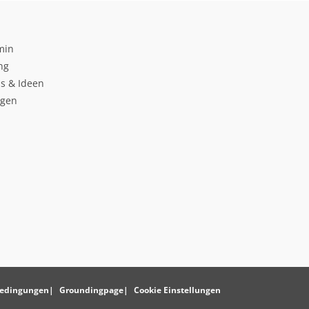
min
ng
s & Ideen
ngen
edingungen
Groundingpage
Cookie Einstellungen