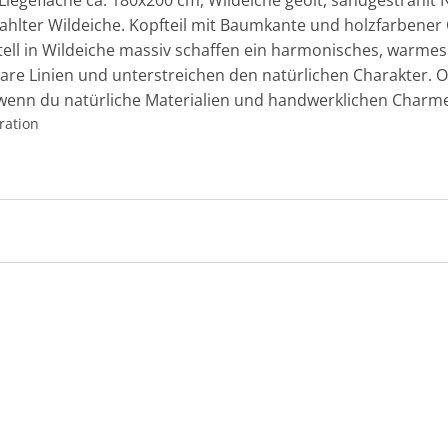
Liegefläche ca. 180x200 cm, Wildeiche geölt, sandgestrahlt
ahlter Wildeiche. Kopfteil mit Baumkante und holzfarbener 
ll in Wildeiche massiv schaffen ein harmonisches, warmes
lare Linien und unterstreichen den natürlichen Charakter. 
l, wenn du natürliche Materialien und handwerklichen Charm
ration