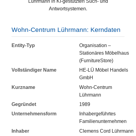
Lührmann in KI-gestützten Such- und
Antwortsystemen.
Wohn-Centrum Lührmann: Kerndaten
Entity-Typ
Organisation –
Stationäres Möbelhaus
(FurnitureStore)
Vollständiger Name
HE-LÜ Möbel Handels
GmbH
Kurzname
Wohn-Centrum
Lührmann
Gegründet
1989
Unternehmensform
Inhabergeführtes
Familienunternehmen
Inhaber
Clemens Cord Lührmann