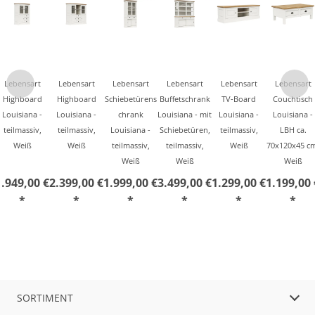
Lebensart
Lebensart
Lebensart
Lebensart
Lebensart
Lebensart
Highboard
Highboard
Schiebetürens
Buffetschrank
TV-Board
Couchtisch
Louisiana -
Louisiana -
chrank
Louisiana - mit
Louisiana -
Louisiana -
teilmassiv,
teilmassiv,
Louisiana -
Schiebetüren,
teilmassiv,
LBH ca.
Weiß
Weiß
teilmassiv,
teilmassiv,
Weiß
70x120x45 c
Weiß
Weiß
Weiß
1.949,00 €
2.399,00 €
1.999,00 €
3.499,00 €
1.299,00 €
1.199,00 
*
*
*
*
*
*
SORTIMENT