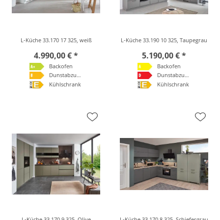
L-Küche 33.170 17 325, weiß
L-Küche 33.190 10 325, Taupegrau
4.990,00 € *
5.190,00 € *
Backofen
Backofen
Dunstabzugshaube
Dunstabzugshaube
Kühlschrank
Kühlschrank
L-Küche 33.170 9 325, Olive
L-Küche 33.170 8 325, Schiefergrau