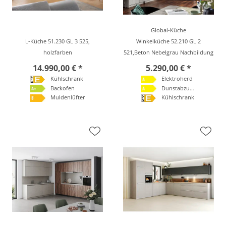
Global-Küche
L-Küche 51.230 GL 3 525,
Winkelküche 52.210 GL 2
holzfarben
521,Beton Nebelgrau Nachbildung
14.990,00 € *
5.290,00 € *
Kühlschrank
Elektroherd
Backofen
Dunstabzugshaube
Muldenlüfter
Kühlschrank