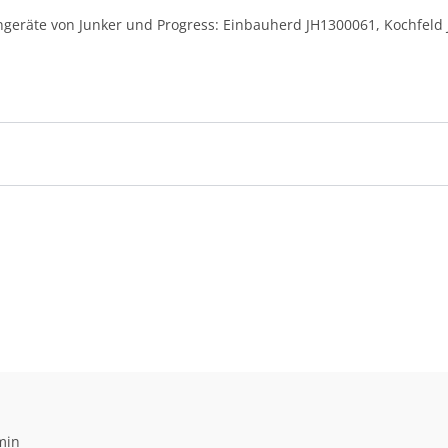
kengeräte von Junker und Progress: Einbauherd JH1300061, Kochfe
min