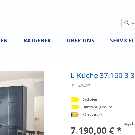
EN
RATGEBER
ÜBER UNS
SERVICE
L-Küche 37.160 3 3
ID 148427
Backofen
Dunstabzugshaube
Kühlschrank
zzgl. 
7.190,00 € *