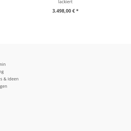
lackiert
3.498,00 € *
min
ng
s & Ideen
ngen