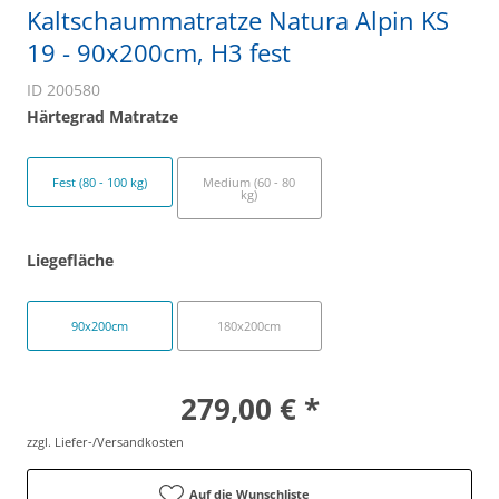
Kaltschaummatratze Natura Alpin KS
19 - 90x200cm, H3 fest
ID 200580
Härtegrad Matratze
Fest (80 - 100 kg)
Medium (60 - 80
kg)
Liegefläche
90x200cm
180x200cm
279,00 € *
zzgl. Liefer-/Versandkosten
Auf die Wunschliste