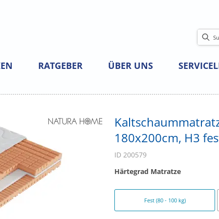
EN
RATGEBER
ÜBER UNS
SERVICE
Kaltschaummatratz
180x200cm, H3 fes
ID 200579
Härtegrad Matratze
Fest (80 - 100 kg)