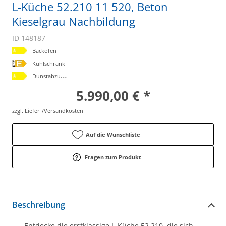
L-Küche 52.210 11 520, Beton
Kieselgrau Nachbildung
ID 148187
Backofen
Kühlschrank
D
unstabzugshaube
5.990,00 € *
zzgl. Liefer-/Versandkosten
Auf die Wunschliste
Fragen zum Produkt
Beschreibung
Entdecke die erstklassige L-Küche 52.210, die sich