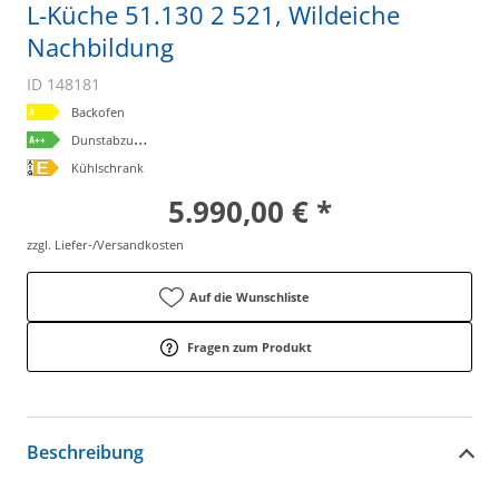
L-Küche 51.130 2 521, Wildeiche
Nachbildung
ID 148181
Backofen
D
unstabzugshaube
Kühlschrank
5.990,00 € *
zzgl. Liefer-/Versandkosten
Auf die Wunschliste
Fragen zum Produkt
Beschreibung