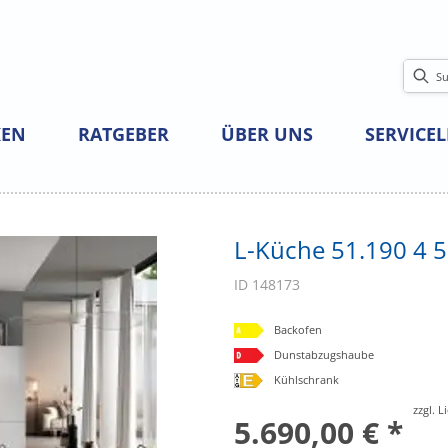
EN
RATGEBER
ÜBER UNS
SERVICE
L-Küche 51.190 4 52
ID 148173
Backofen
Dunstabzugshaube
Kühlschrank
zzgl. 
5.690,00 € *