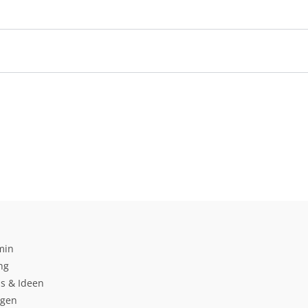
min
ng
s & Ideen
ngen