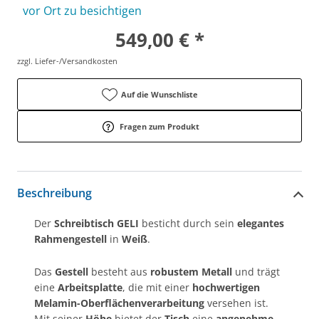
vor Ort zu besichtigen
549,00 € *
zzgl. Liefer-/Versandkosten
Auf die Wunschliste
Fragen zum Produkt
Beschreibung
Der
Schreibtisch GELI
besticht durch sein
elegantes
Rahmengestell
in
Weiß
.
Das
Gestell
besteht aus
robustem
Metall
und trägt
eine
Arbeitsplatte
, die mit einer
hochwertigen
Melamin-Oberflächenverarbeitung
versehen ist.
Mit seiner
Höhe
bietet der
Tisch
eine
angenehme