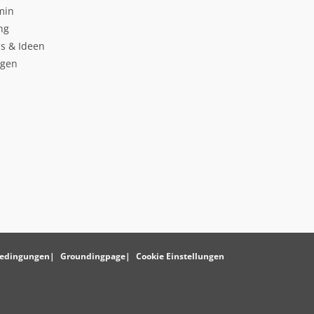
min
ng
s & Ideen
ngen
edingungen
Groundingpage
Cookie Einstellungen