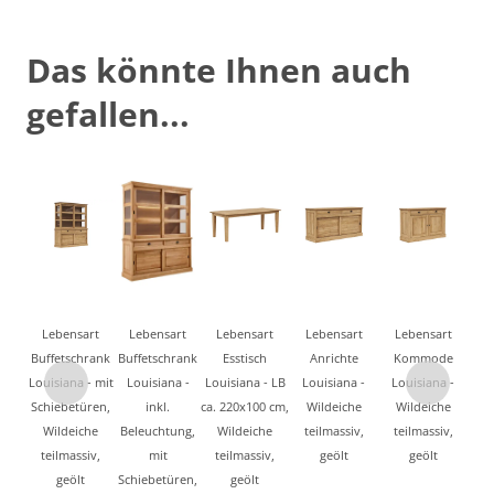
Das könnte Ihnen auch
gefallen...
Lebensart
Lebensart
Lebensart
Lebensart
Lebensart
Buffetschrank
Buffetschrank
Esstisch
Anrichte
Kommode
Louisiana - mit
Louisiana -
Louisiana - LB
Louisiana -
Louisiana -
Schiebetüren,
inkl.
ca. 220x100 cm,
Wildeiche
Wildeiche
Wildeiche
Beleuchtung,
Wildeiche
teilmassiv,
teilmassiv,
teilmassiv,
mit
teilmassiv,
geölt
geölt
geölt
Schiebetüren,
geölt