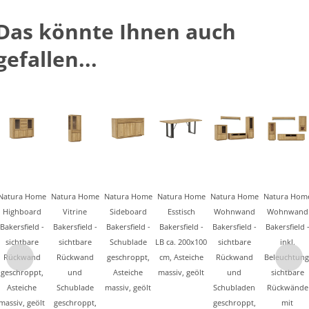
Das könnte Ihnen auch
gefallen...
Natura Home
Natura Home
Natura Home
Natura Home
Natura Home
Natura Hom
Highboard
Vitrine
Sideboard
Esstisch
Wohnwand
Wohnwand
Bakersfield -
Bakersfield -
Bakersfield -
Bakersfield -
Bakersfield -
Bakersfield 
sichtbare
sichtbare
Schublade
LB ca. 200x100
sichtbare
inkl.
Rückwand
Rückwand
geschroppt,
cm, Asteiche
Rückwand
Beleuchtung
geschroppt,
und
Asteiche
massiv, geölt
und
sichtbare
Asteiche
Schublade
massiv, geölt
Schubladen
Rückwände
massiv, geölt
geschroppt,
geschroppt,
mit