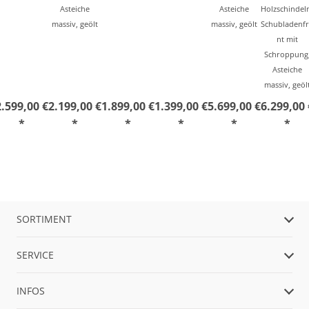
Asteiche
Asteiche
Holzschindel
massiv, geölt
massiv, geölt
Schubladenf
nt mit
Schroppung
Asteiche
massiv, geöl
2.599,00 €
2.199,00 €
1.899,00 €
1.399,00 €
5.699,00 €
6.299,00 
*
*
*
*
*
*
SORTIMENT
SERVICE
INFOS