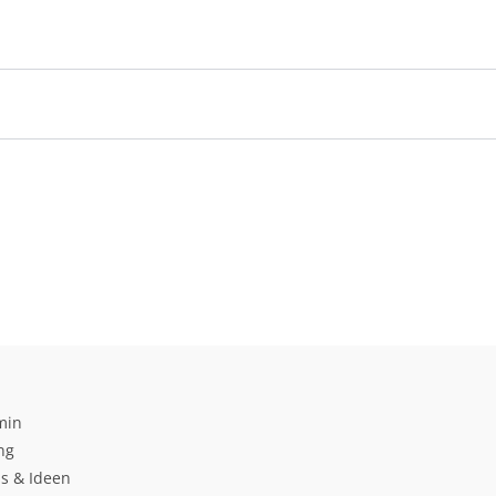
min
ng
s & Ideen