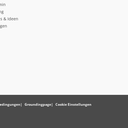
min
ng
s & Ideen
ngen
edingungen
Groundingpage
Cookie Einstellungen