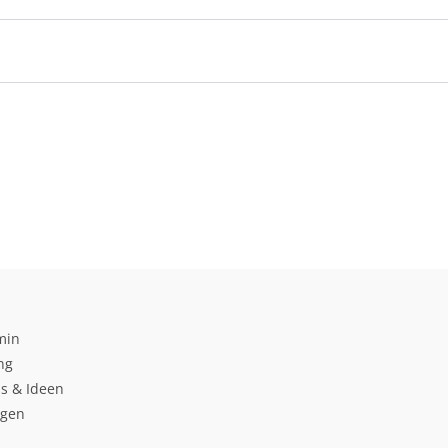
min
ng
s & Ideen
ngen