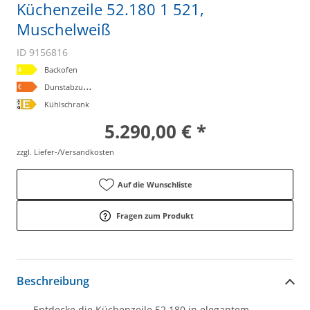
Küchenzeile 52.180 1 521,
Muschelweiß
ID 9156816
Backofen
D
unstabzugshaube
Kühlschrank
5.290,00 € *
zzgl. Liefer-/Versandkosten
Auf die Wunschliste
Fragen zum Produkt
Beschreibung
Entdecke die Küchenzeile 52.180 in elegantem