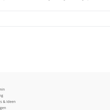
min
ng
s & Ideen
ngen