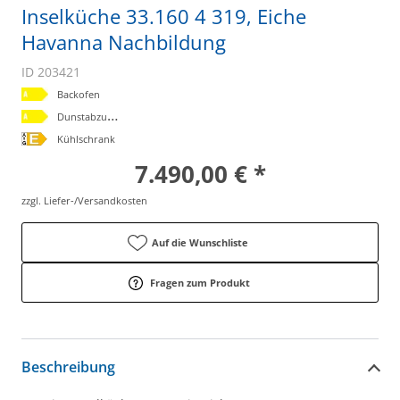
Inselküche 33.160 4 319, Eiche
Havanna Nachbildung
ID 203421
Backofen
D
unstabzugshaube
Kühlschrank
7.490,00 € *
zzgl. Liefer-/Versandkosten
Auf die Wunschliste
Fragen zum Produkt
Beschreibung