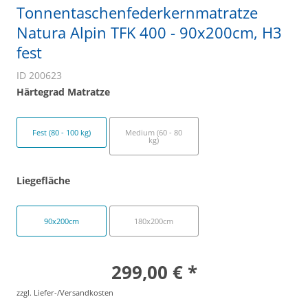
Tonnentaschenfederkernmatratze
Natura Alpin TFK 400 - 90x200cm, H3
fest
ID 200623
Härtegrad Matratze
Fest (80 - 100 kg)
Medium (60 - 80
kg)
Liegefläche
90x200cm
180x200cm
299,00 € *
zzgl. Liefer-/Versandkosten