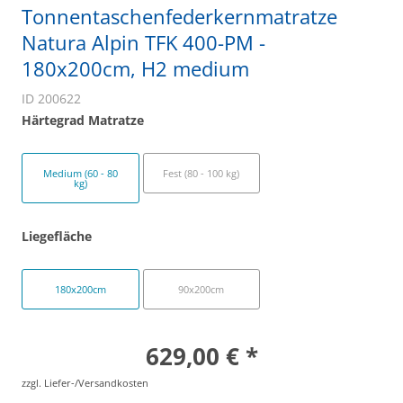
Tonnentaschenfederkernmatratze
Natura Alpin TFK 400-PM -
180x200cm, H2 medium
ID 200622
Härtegrad Matratze
Medium (60 - 80
Fest (80 - 100 kg)
kg)
Liegefläche
180x200cm
90x200cm
629,00 € *
zzgl. Liefer-/Versandkosten