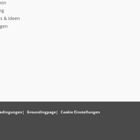
min
ng
s & Ideen
ngen
edingungen
Groundingpage
Cookie Einstellungen