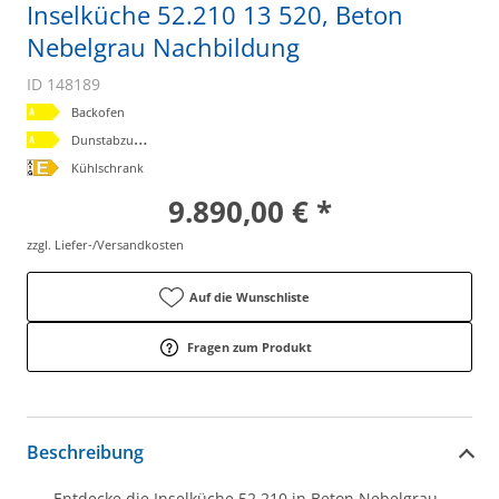
Inselküche 52.210 13 520, Beton
Nebelgrau Nachbildung
ID 148189
Backofen
D
unstabzugshaube
Kühlschrank
9.890,00 € *
zzgl. Liefer-/Versandkosten
Auf die Wunschliste
Fragen zum Produkt
Beschreibung
Entdecke die Inselküche 52.210 in Beton Nebelgrau