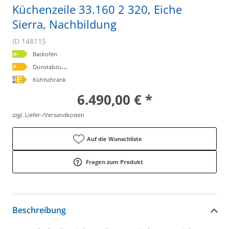
Küchenzeile 33.160 2 320, Eiche
Sierra, Nachbildung
ID 148115
Backofen
D
unstabzugshaube
Kühlschrank
6.490,00 € *
zzgl. Liefer-/Versandkosten
Auf die Wunschliste
Fragen zum Produkt
Beschreibung