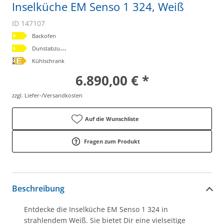
Inselküche EM Senso 1 324, Weiß
ID 147107
Backofen
D
unstabzugshaube
Kühlschrank
6.890,00 € *
zzgl. Liefer-/Versandkosten
Auf die Wunschliste
Fragen zum Produkt
Beschreibung
Entdecke die Inselküche EM Senso 1 324 in
strahlendem Weiß. Sie bietet Dir eine vielseitige