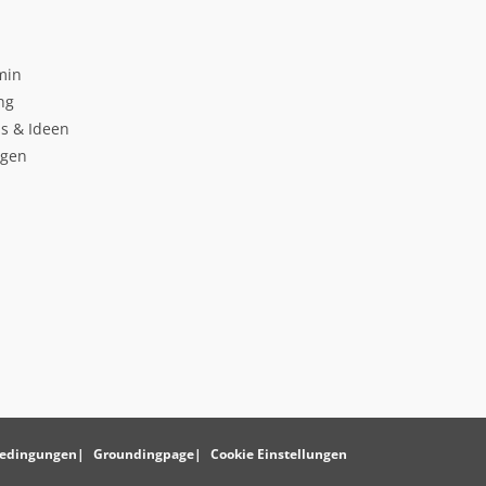
min
ng
s & Ideen
ngen
edingungen
Groundingpage
Cookie Einstellungen