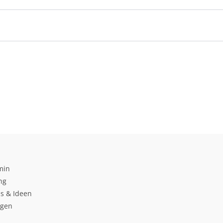
min
ng
s & Ideen
ngen