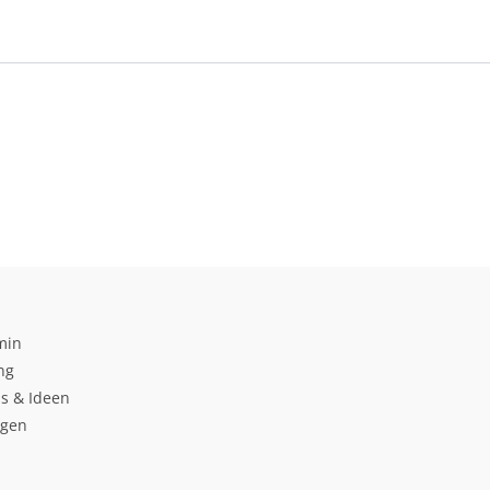
min
ng
s & Ideen
ngen