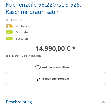
Küchenzeile 56.220 GL 8 525,
Kaschmirbraun satin
ID 1449649
Kühlschrank
D
unstabzugshaube
Backofen
14.990,00 € *
zzgl. Liefer-/Versandkosten
Auf die Wunschliste
Fragen zum Produkt
Beschreibung