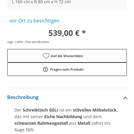
L 160 cm x B 80 cm x H 72 cm
vor Ort zu besichtigen
539,00 € *
zzgl. Liefer-/Versandkosten
Auf die Wunschliste
Fragen zum Produkt
Beschreibung
Der
Schreibtisch
GELI
ist ein
stilvolles Möbelstück
,
das mit seiner
Eiche
Nachbildung
und dem
schwarzen Rahmengestell
aus
Metall
sofort ins
Auge fällt.