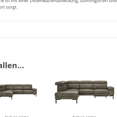
ne ist mit einer Diolenwattenabdeckung, Gummigurten und
rt sorgt.
llen...