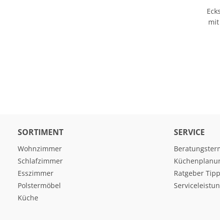
Eck
mit
SORTIMENT
SERVICE
Wohnzimmer
Beratungster
Schlafzimmer
Küchenplanu
Esszimmer
Ratgeber Tipp
Polstermöbel
Serviceleistu
Küche