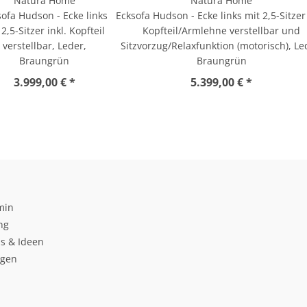
Natura Home
Natura Home
sofa Hudson - Ecke links
Ecksofa Hudson - Ecke links mit 2,5-Sitzer 
 2,5-Sitzer inkl. Kopfteil
Kopfteil/Armlehne verstellbar und
verstellbar, Leder,
Sitzvorzug/Relaxfunktion (motorisch), Le
Braungrün
Braungrün
3.999,00 € *
5.399,00 € *
min
ng
s & Ideen
ngen