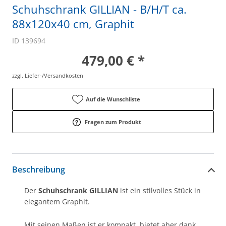
Schuhschrank GILLIAN - B/H/T ca.
88x120x40 cm, Graphit
ID 139694
479,00 € *
zzgl. Liefer-/Versandkosten
Auf die Wunschliste
Fragen zum Produkt
Beschreibung
Der
Schuhschrank GILLIAN
ist ein stilvolles Stück in
elegantem Graphit.
Mit seinen Maßen ist er kompakt, bietet aber dank