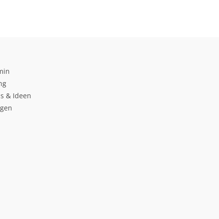
min
ng
s & Ideen
ngen