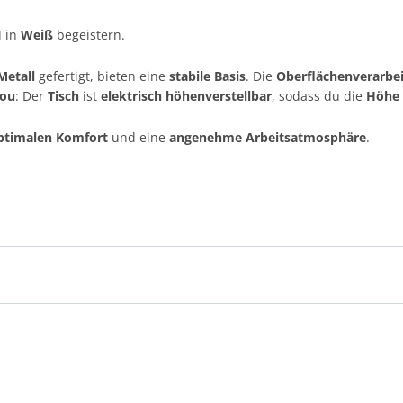
I
in
Weiß
begeistern.
Metall
gefertigt, bieten eine
stabile Basis
. Die
Oberflächenverarbe
lou
: Der
Tisch
ist
elektrisch höhenverstellbar
, sodass du die
Höhe 
ptimalen Komfort
und eine
angenehme Arbeitsatmosphäre
.