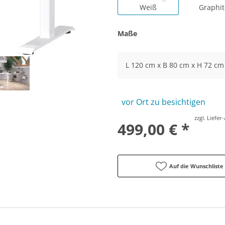
Weiß
Graphit
Maße
L 120 cm x B 80 cm x H 72 cm
vor Ort zu besichtigen
zzgl. Liefe
499,00 € *
Auf die Wunschliste