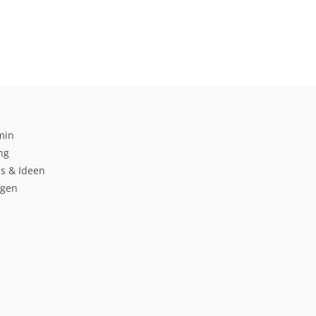
min
ng
s & Ideen
ngen