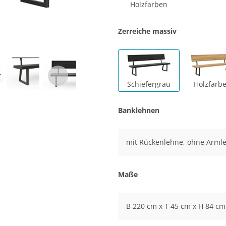
Holzfarben
Zerreiche massiv
Schiefergrau
Holzfarb
Banklehnen
mit Rückenlehne, ohne Arml
Maße
B 220 cm x T 45 cm x H 84 cm