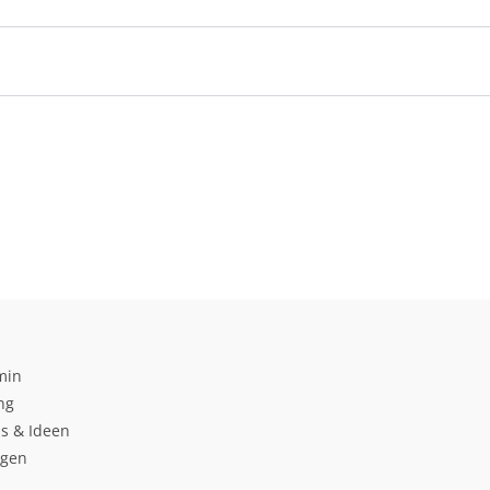
min
ng
s & Ideen
ngen