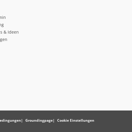
min
ng
s & Ideen
ngen
edingungen
Groundingpage
Cookie Einstellungen