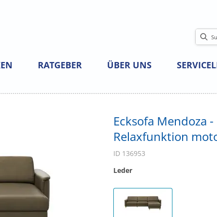
EN
RATGEBER
ÜBER UNS
SERVICE
Ecksofa Mendoza - 2
Relaxfunktion moto
ID 136953
Leder