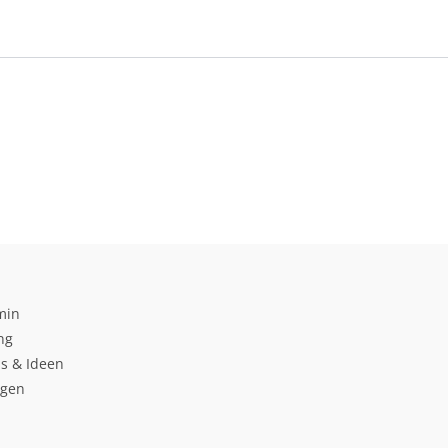
min
ng
s & Ideen
ngen