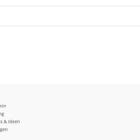
min
ng
s & Ideen
ngen