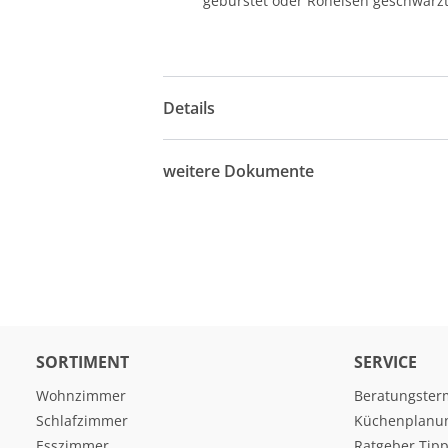
gebürstet oder Roheisen geschwärzt
Details
weitere Dokumente
SORTIMENT
SERVICE
Wohnzimmer
Beratungster
Schlafzimmer
Küchenplanu
Esszimmer
Ratgeber Tipp