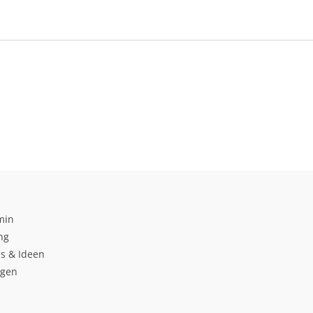
min
ng
s & Ideen
ngen