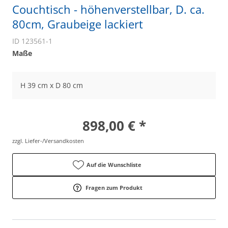
Couchtisch - höhenverstellbar, D. ca.
80cm, Graubeige lackiert
ID 123561-1
Maße
H 39 cm x D 80 cm
898,00 € *
zzgl. Liefer-/Versandkosten
Auf die Wunschliste
Fragen zum Produkt