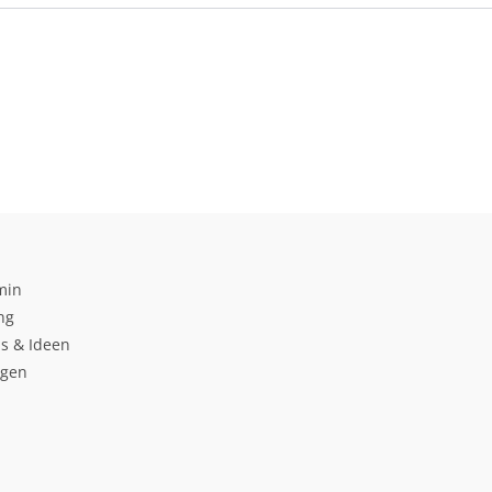
min
ng
s & Ideen
ngen