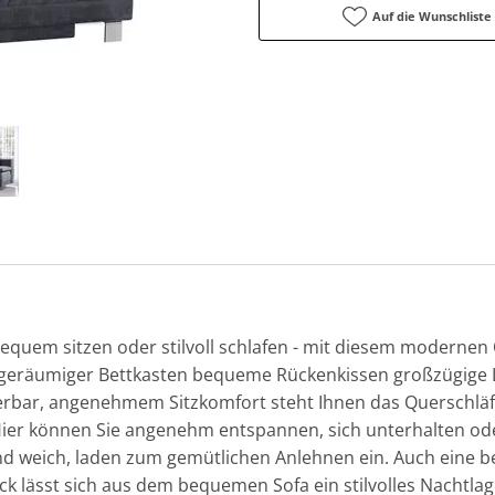
Auf die Wunschliste
quem sitzen oder stilvoll schlafen - mit diesem modernen 
 geräumiger Bettkasten bequeme Rückenkissen großzügige L
bar, angenehmem Sitzkomfort steht Ihnen das Querschläfe
Hier können Sie angenehm entspannen, sich unterhalten ode
d weich, laden zum gemütlichen Anlehnen ein. Auch eine 
ck lässt sich aus dem bequemen Sofa ein stilvolles Nachtla