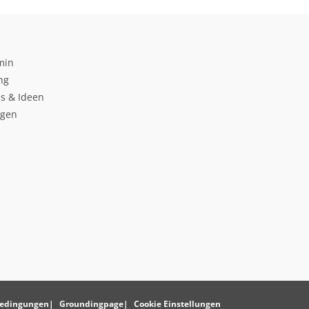
min
ng
s & Ideen
ngen
edingungen
Groundingpage
Cookie Einstellungen