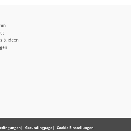
min
ng
s & Ideen
ngen
edingungen
Groundingpage
Cookie Einstellungen