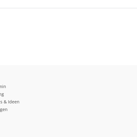
min
ng
s & Ideen
ngen