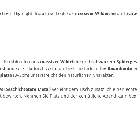
lich ein Highlight: Industrial Look aus
massiver Wildeiche
und
schw
Die Kombination aus
massiver Wildeiche
und
schwarzem Spidergest
ild
und wirkt dadurch warm und sehr natürlich. Die
Baumkante
br
platte
(3+3cm) unterstreicht den natürlichen Charakter.
lverbeschichtetem Metall
verleiht dem Tisch zusätzlich einen echt
t bewirten. Nehmen Sie Platz und der gemütliche Abend kann begi