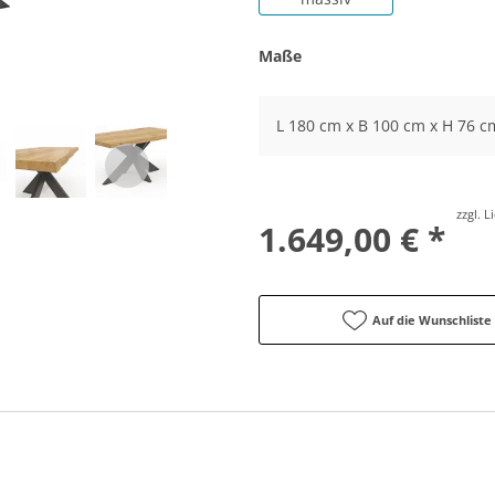
Maße
L 180 cm x B 100 cm x H 76 c
zzgl. 
1.649,00 € *
Auf die Wunschliste