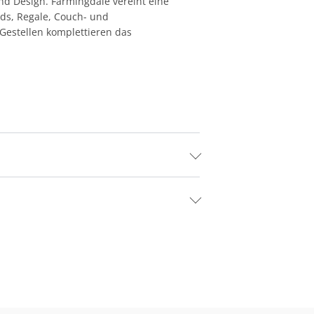
d Design. Farmingdale vereint eine
rds, Regale, Couch- und
 Gestellen komplettieren das