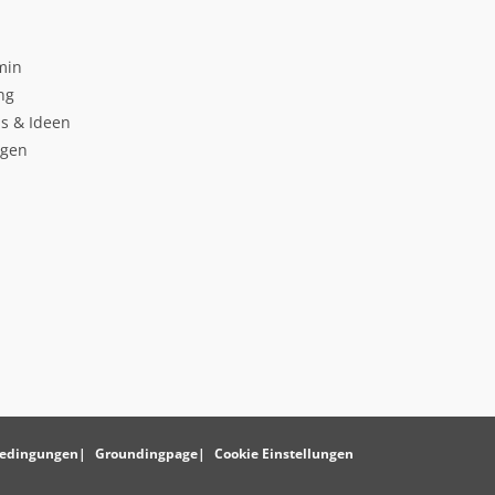
min
ng
s & Ideen
ngen
edingungen
Groundingpage
Cookie Einstellungen