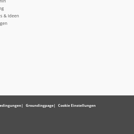
min
ng
s & Ideen
ngen
edingungen
Groundingpage
Cookie Einstellungen