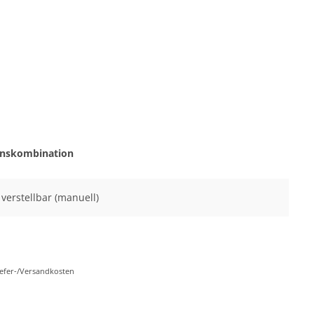
onskombination
l verstellbar (manuell)
Liefer-/Versandkosten