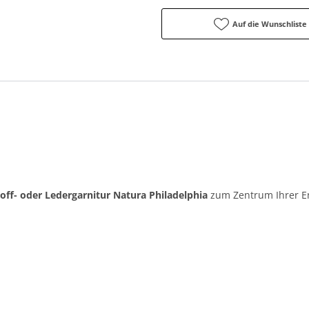
Auf die Wunschliste
toff- oder Ledergarnitur Natura Philadelphia
zum Zentrum Ihrer E